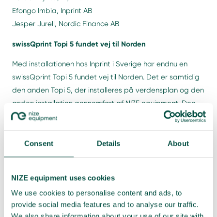
Efongo Imbia, Inprint AB
Jesper Jurell, Nordic Finance AB
swissQprint Topi 5 fundet vej til Norden
Med installationen hos Inprint i Sverige har endnu en
swissQprint Topi 5 fundet vej til Norden. Det er samtidig
den anden Topi 5, der installeres på verdensplan og den
anden installation gennemført af NIZE equipment. Den
første blev tidligere installeret i Danmark. For os handler
det ikke kun om at levere en ny maskine. Det handler om
at bringe den nyeste teknologi hurtigt og sikkert i drift
Consent
Details
About
hos kunder, der ønsker at ligge forrest i markedet.
Strategisk investering i kvalitet og levetid
NIZE equipment uses cookies
We use cookies to personalise content and ads, to
Inprint, et full-service trykkeri med knap 20 års erfaring,
provide social media features and to analyse our traffic.
har investeret i swissQprint Topi 5 for at styrke
We also share information about your use of our site with