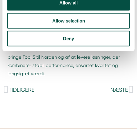
Allow all
gennemført af NIZE equipment i Danmark og Sverige,
understreger vores position som teknologipartner i
Norden. Vi arbejder tæt sammen med swissQprint om at
Allow selection
introducere nye generationer af printteknologi og sikre,
at de hurtigt bliver omsat til reel værdi hos vores kunder.
Deny
Hos NIZE equipment er vi stolte af at være med til at
bringe Topi 5 til Norden og af at levere løsninger, der
kombinerer stabil performance, ensartet kvalitet og
langsigtet værdi.
TIDLIGERE
NÆSTE